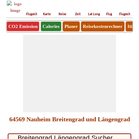
Flugzeit
Karte
Reise
Zeit
Lat Long
Flug
Flugzeit
Ro
CO2 Emission
Calories
Planer
Reisekostenrechner
Itine
64569 Nauheim Breitengrad und Längengrad