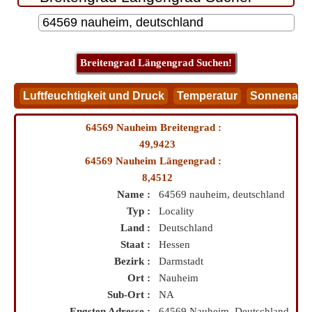
64569 Nauheim Breitengrad :
49,9423
64569 Nauheim Längengrad :
8,4512
Name :
64569 nauheim, deutschland
Typ :
Locality
Land :
Deutschland
Staat :
Hessen
Bezirk :
Darmstadt
Ort :
Nauheim
Sub-Ort :
NA
Engsten Adresse :
64569 Nauheim, Deutschland