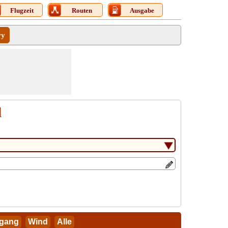
Flugzeit
Routen
Ausgabe
ry
d