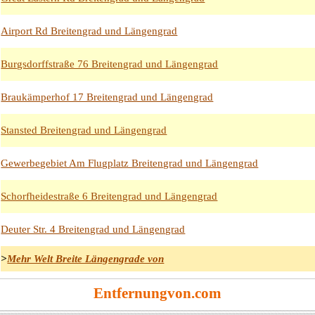
Airport Rd Breitengrad und Längengrad
Burgsdorffstraße 76 Breitengrad und Längengrad
Braukämperhof 17 Breitengrad und Längengrad
Stansted Breitengrad und Längengrad
Gewerbegebiet Am Flugplatz Breitengrad und Längengrad
Schorfheidestraße 6 Breitengrad und Längengrad
Deuter Str. 4 Breitengrad und Längengrad
>
Mehr Welt Breite Längengrade von
Entfernungvon.com