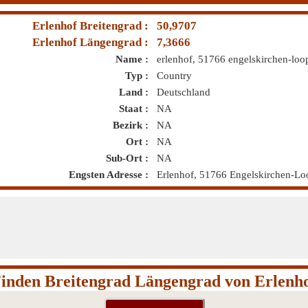
Erlenhof Breitengrad :
50,9707
Erlenhof Längengrad :
7,3666
Name :
erlenhof, 51766 engelskirchen-loo
Typ :
Country
Land :
Deutschland
Staat :
NA
Bezirk :
NA
Ort :
NA
Sub-Ort :
NA
Engsten Adresse :
Erlenhof, 51766 Engelskirchen-Lo
inden Breitengrad Längengrad von Erlenh