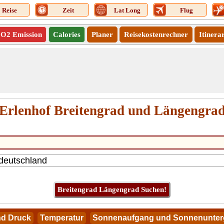
Reise
Zeit
Lat Long
Flug
O2 Emission
Calories
Planer
Reisekostenrechner
Itinera
Erlenhof Breitengrad und Längengra