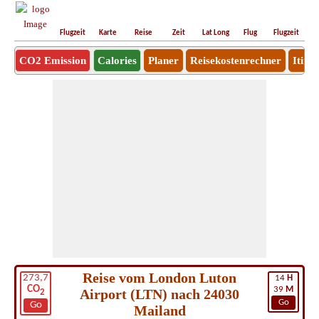
Flugzeit
Karte
Reise
Zeit
Lat Long
Flug
Flugzeit
Ro
CO2 Emission
Calories
Planer
Reisekostenrechner
Itine
Reise vom London Luton
273,7
14
H
CO
39
M
Airport (LTN) nach 24030
2
Go
Go
Mailand