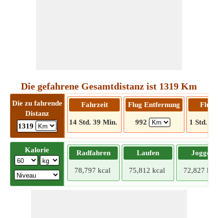
Die gefahrene Gesamtdistanz ist 1319 Km
Die zu fahrende
Fahrzeit
Flug Entfernung
Flugz
Distanz
14 Std. 39 Min.
992
1 Std. 43
1319
Kalorie
Radfahren
Laufen
Joggen
78,797 kcal
75,812 kcal
72,827 kca