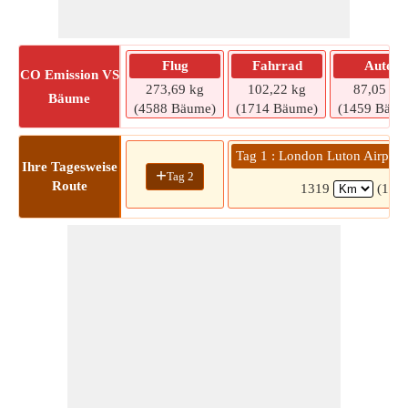
Flug
Fahrrad
Auto
CO
Emission VS
273,69 kg
102,22 kg
87,05 kg
Bäume
(4588 Bäume)
(1714 Bäume)
(1459 Bäum
Tag 1 : London Luton Airpor
Ihre Tagesweise
+
Tag 2
Route
1319
(14 S