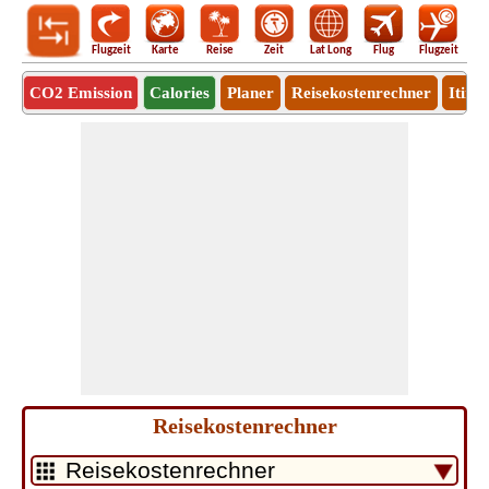
Flugzeit
Karte
Reise
Zeit
Lat Long
Flug
Flugzeit
Ro
CO2 Emission
Calories
Planer
Reisekostenrechner
Itine
Reisekostenrechner