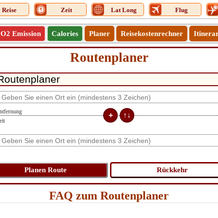
Reise
Zeit
Lat Long
Flug
O2 Emission
Calories
Planer
Reisekostenrechner
Itinera
Routenplaner
ntfernung
eit
FAQ zum Routenplaner