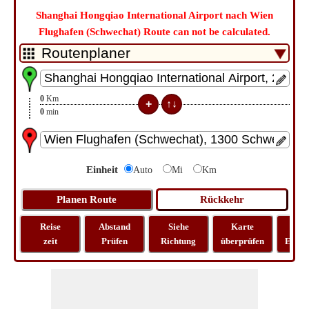
Shanghai Hongqiao International Airport nach Wien
Flughafen (Schwechat) Route can not be calculated.
0
Km
0
min
Einheit
Auto
Mi
Km
Reise
Abstand
Siehe
Karte
Rei
zeit
Prüfen
Richtung
überprüfen
Entfe