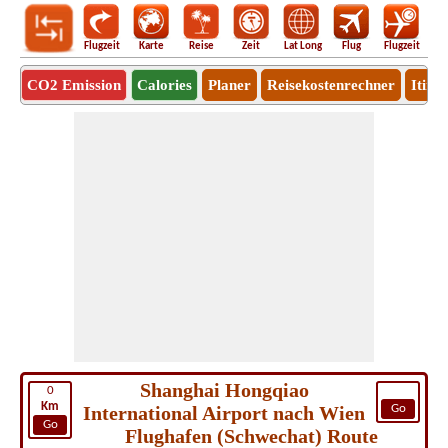
Flugzeit
Karte
Reise
Zeit
Lat Long
Flug
Flugzeit
Ro
CO2 Emission
Calories
Planer
Reisekostenrechner
Itine
Shanghai Hongqiao
0
Km
International Airport nach Wien
Go
Go
Flughafen (Schwechat) Route