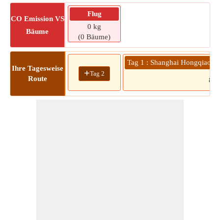
Flug
CO
Emission VS
0 kg
Bäume
(0 Bäume)
Tag 1 : Shanghai Hongqiao In
Ihre Tagesweise
+
Tag 2
Route
84