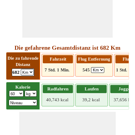
Die gefahrene Gesamtdistanz ist 682 Km
Die zu fahrende
Fahrzeit
Flug Entfernung
Flugze
Distanz
7 Std. 1 Min.
545
1 Std. 10
682
Kalorie
Radfahren
Laufen
Joggen
40,743 kcal
39,2 kcal
37,656 kca