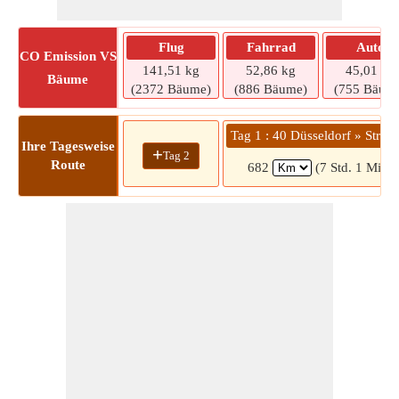
Flug
Fahrrad
Auto
CO
Emission VS
141,51 kg
52,86 kg
45,01 kg
Bäume
(2372 Bäume)
(886 Bäume)
(755 Bäum
Tag 1 : 40 Düsseldorf » Stral
Ihre Tagesweise
+
Tag 2
Route
682
(7 Std. 1 Min.)