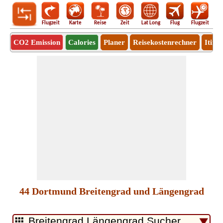
Flugzeit
Karte
Reise
Zeit
Lat Long
Flug
Flugzeit
Ro
CO2 Emission
Calories
Planer
Reisekostenrechner
Itine
44 Dortmund Breitengrad und Längengrad