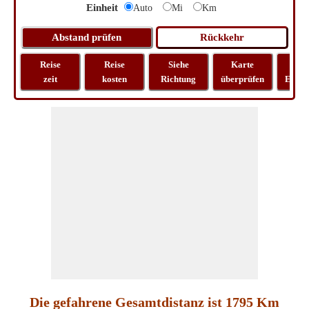
Einheit
Auto
Mi
Km
Reise
Reise
Siehe
Karte
Rei
zeit
kosten
Richtung
überprüfen
Entfe
Die gefahrene Gesamtdistanz ist 1795 Km