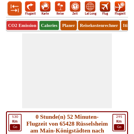
Flugzeit
Karte
Reise
Zeit
Lat Long
Flug
Flugzeit
Ro
CO2 Emission
Calories
Planer
Reisekostenrechner
Itine
0 Stunde(n) 52 Minuten-
530
295
Km
Km
Flugzeit von 65428 Rüsselsheim
Go
Go
am Main-Königstädten nach