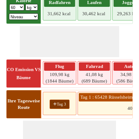
Kalorie
Radfahren
Laufen
Joggen
31,662 kcal
30,462 kcal
29,263 kca
Flug
Fahrrad
Auto
CO
Emission VS
109,98 kg
41,08 kg
34,98 kg
Bäume
(1844 Bäume)
(689 Bäume)
(586 Bäum
Tag 1 : 65428 Rüsselsheim a
Ihre Tagesweise
+
Tag 3
Route
401