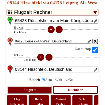
08144 Hirschfeld via 04178 Leipzig-Alt-West
401
Km
4
hr
12
min
Nacht Stop
129
Km
1
hr
33
min
Einheit
Auto
Mi
Km
Flug
Route
Abstand
Siehe
Kar
Entfernung
finden
Prüfen
Richtung
überp