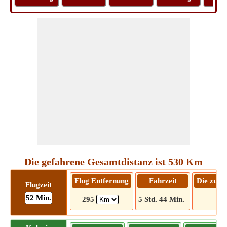
Die gefahrene Gesamtdistanz ist 530 Km
Flug Entfernung
Fahrzeit
Die zu f
Flugzeit
52 Min.
295
5 Std. 44 Min.
53