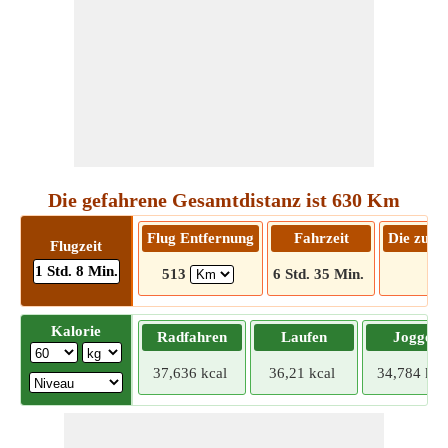
Die gefahrene Gesamtdistanz ist 630 Km
Flug Entfernung
Fahrzeit
Die zu f
Flugzeit
1 Std. 8 Min.
513
6 Std. 35 Min.
63
Kalorie
Radfahren
Laufen
Joggen
37,636 kcal
36,21 kcal
34,784 kca