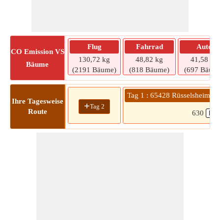
Flug
Fahrrad
Auto
CO
Emission VS
130,72 kg
48,82 kg
41,58 kg
Bäume
(2191 Bäume)
(818 Bäume)
(697 Bäum
Tag 1 : 65428 Rüsselsheim a
Ihre Tagesweise
+
Tag 2
Route
630