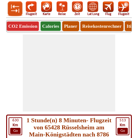
Flugzeit
Karte
Reise
Zeit
Lat Long
Flug
Flugzeit
Ro
CO2 Emission
Calories
Planer
Reisekostenrechner
Itine
1 Stunde(n) 8 Minuten- Flugzeit
630
513
Km
Km
von 65428 Rüsselsheim am
Go
Go
Main-Königstädten nach 8786