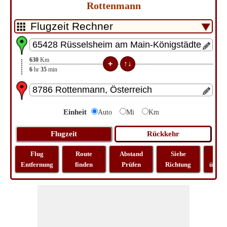
Rottenmann
630
Km
6
hr
35
min
Einheit
Auto
Mi
Km
Flug
Route
Abstand
Siehe
Kar
Entfernung
finden
Prüfen
Richtung
überp