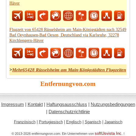
Häver
Flugzeit von 65428 Rüsselsheim am Main-Königstädten nach 32549
Bad Oeynhausen-Bad Oexen, Deutschland via Karlsruhe, 32278
Kirchlengern-Häver
>
Mehr65428 Rüsselsheim am Main-Königstädten Flugzeiten
Entfernungvon.com
Impressum
|
Kontakt
|
Haftungsausschluss
|
Nutzungsbedingungen
|
Datenschutzrichtlinie
Französisch
|
Portugiesisch
|
Englisch
|
Spanisch
|
Japanisch
softUsvista Inc.
© 2013-2026 entfernungvon.com. Ein Unternehmen von
!