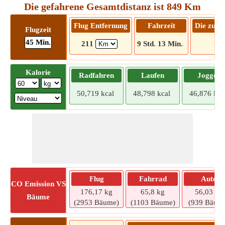
Die gefahrene Gesamtdistanz ist 849 Km
Flug Entfernung
Fahrzeit
Die zu f
Flugzeit
45 Min.
211
9 Std. 13 Min.
84
Kalorie
Radfahren
Laufen
Joggen
50,719 kcal
48,798 kcal
46,876 kca
Flug
Fahrrad
Auto
CO
Emission VS
176,17 kg
65,8 kg
56,03 kg
Bäume
(2953 Bäume)
(1103 Bäume)
(939 Bäum