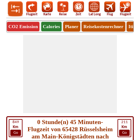
Flugzeit
Karte
Reise
Zeit
Lat Long
Flug
Flugzeit
Ro
CO2 Emission
Calories
Planer
Reisekostenrechner
Itine
0 Stunde(n) 45 Minuten-
849
211
Km
Km
Flugzeit von 65428 Rüsselsheim
Go
Go
am Main-Königstädten nach