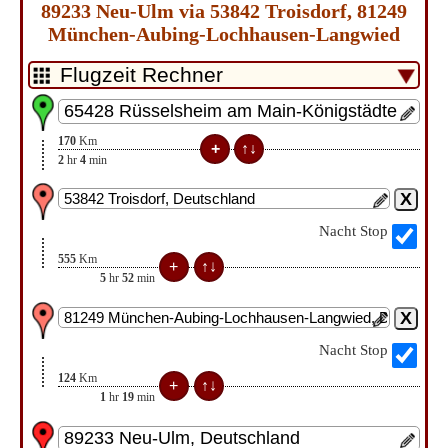
89233 Neu-Ulm via 53842 Troisdorf, 81249
München-Aubing-Lochhausen-Langwied
170
Km
2
hr
4
min
Nacht Stop
555
Km
5
hr
52
min
Nacht Stop
124
Km
1
hr
19
min