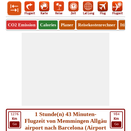
Flugzeit
Karte
Reise
Zeit
Lat Long
Flug
Flugzeit
Ro
CO2 Emission
Calories
Planer
Reisekostenrechner
Itine
1 Stunde(n) 43 Minuten-
1276
984
Km
Km
Flugzeit von Memmingen Allgäu
Go
Go
airport nach Barcelona (Airport