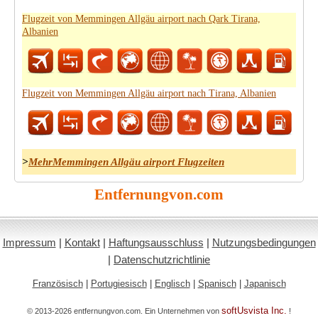
Flugzeit von Memmingen Allgäu airport nach Qark Tirana,
Albanien
Flugzeit von Memmingen Allgäu airport nach Tirana, Albanien
>
MehrMemmingen Allgäu airport Flugzeiten
Entfernungvon.com
Impressum
|
Kontakt
|
Haftungsausschluss
|
Nutzungsbedingungen
|
Datenschutzrichtlinie
Französisch
|
Portugiesisch
|
Englisch
|
Spanisch
|
Japanisch
softUsvista Inc.
© 2013-2026 entfernungvon.com. Ein Unternehmen von
!