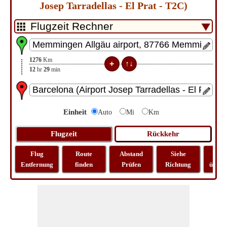
Josep Tarradellas - El Prat - T2C)
1276
Km
12
hr
29
min
Einheit
Auto
Mi
Km
Flug
Route
Abstand
Siehe
Kar
Entfernung
finden
Prüfen
Richtung
überp