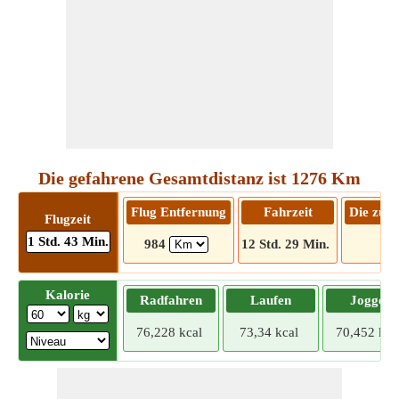
Die gefahrene Gesamtdistanz ist 1276 Km
Flug Entfernung
Fahrzeit
Die zu f
Flugzeit
1 Std. 43 Min.
984
12 Std. 29 Min.
12
Kalorie
Radfahren
Laufen
Joggen
76,228 kcal
73,34 kcal
70,452 kca