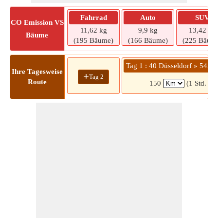
Fahrrad
Auto
SUV
CO
Emission VS
11,62 kg
9,9 kg
13,42 kg
Bäume
(195 Bäume)
(166 Bäume)
(225 Bäum
Tag 1 : 40 Düsseldorf » 5457
Ihre Tagesweise
+
Tag 2
Route
150
(1 Std. 59