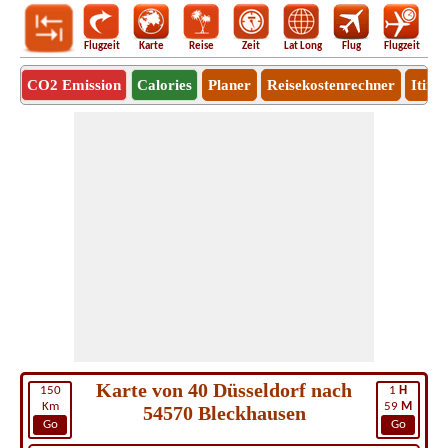
Flugzeit
Karte
Reise
Zeit
Lat Long
Flug
Flugzeit
Ro
CO2 Emission
Calories
Planer
Reisekostenrechner
Itine
Karte von 40 Düsseldorf nach
150
1
H
Km
59
M
54570 Bleckhausen
Go
Go