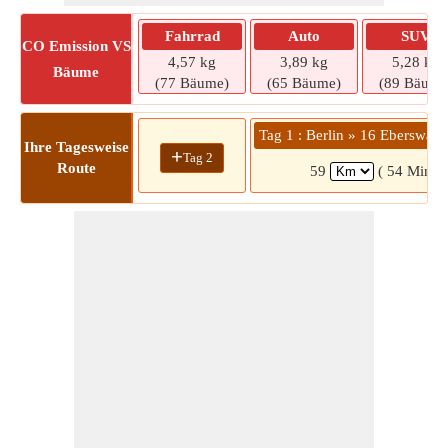
Fahrrad
Auto
SUV
CO
Emission VS
4,57 kg
3,89 kg
5,28 kg
Bäume
(77 Bäume)
(65 Bäume)
(89 Bäume
Tag 1 : Berlin » 16 Eberswal
Ihre Tagesweise
+
Tag 2
Route
59
( 54 Min.)