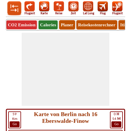
Flugzeit
Karte
Reise
Zeit
Lat Long
Flug
Flugzeit
Ro
CO2 Emission
Calories
Planer
Reisekostenrechner
Itine
Karte von Berlin nach 16
59
0
H
Km
54
M
Eberswalde-Finow
Go
Go