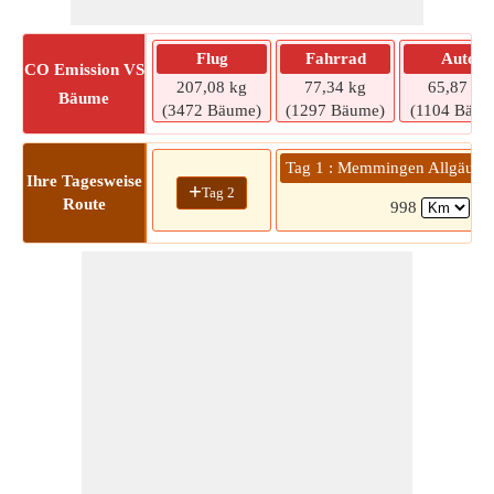
Flug
Fahrrad
Auto
CO
Emission VS
207,08 kg
77,34 kg
65,87 kg
Bäume
(3472 Bäume)
(1297 Bäume)
(1104 Bäum
Tag 1 : Memmingen Allgäu air
Ihre Tagesweise
+
Tag 2
Route
998
(1