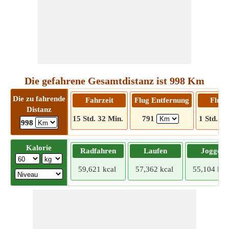
Die gefahrene Gesamtdistanz ist 998 Km
Die zu fahrende
Fahrzeit
Flug Entfernung
Flugz
Distanz
15 Std. 32 Min.
791
1 Std. 28
998
Kalorie
Radfahren
Laufen
Joggen
59,621 kcal
57,362 kcal
55,104 kca