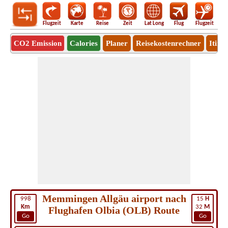
Flugzeit
Karte
Reise
Zeit
Lat Long
Flug
Flugzeit
Ro
CO2 Emission
Calories
Planer
Reisekostenrechner
Itine
Memmingen Allgäu airport nach
998
15
H
Km
32
M
Flughafen Olbia (OLB) Route
Go
Go