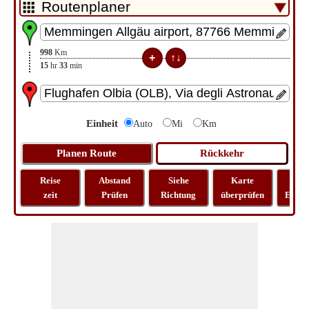
998
Km
15
hr
33
min
Einheit
Auto
Mi
Km
Reise
Abstand
Siehe
Karte
Rei
zeit
Prüfen
Richtung
überprüfen
Entfe