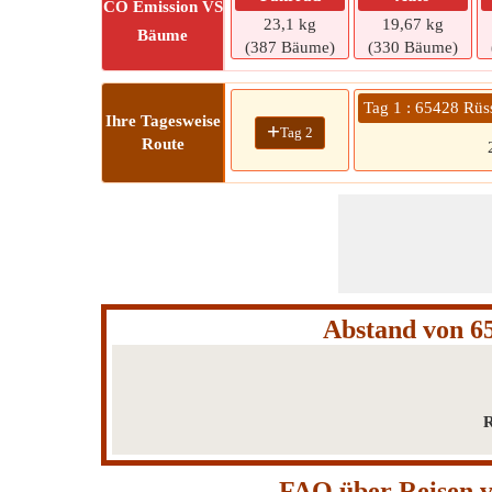
CO
Emission VS
23,1 kg
19,67 kg
Bäume
(387 Bäume)
(330 Bäume)
Tag 1 : 65428 Rüs
Ihre Tagesweise
+
Tag 2
Route
Abstand von 6
R
FAQ über Reisen v