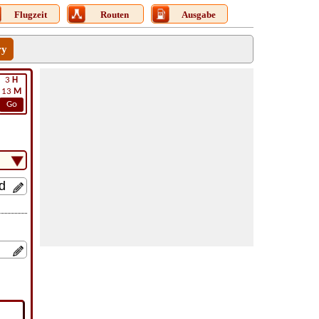
Flugzeit
Routen
Ausgabe
ry
3
H
13
M
Go