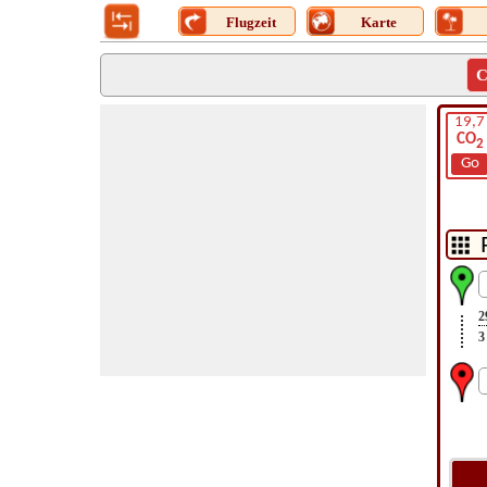
Flugzeit
Karte
C
19,7
CO
2
Go
2
3