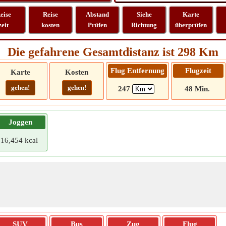
eise
Reise
Abstand
Siehe
Karte
zeit
kosten
Prüfen
Richtung
überprüfen
Die gefahrene Gesamtdistanz ist 298 Km
Flug Entfernung
Flugzeit
Karte
Kosten
gehen!
gehen!
247
48 Min.
Joggen
16,454 kcal
SUV
Bus
Zug
Flug