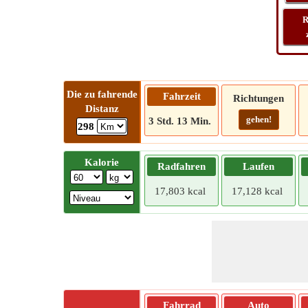
R
Die zu fahrende
Fahrzeit
Richtungen
Distanz
gehen!
3 Std. 13 Min.
298
Kalorie
Radfahren
Laufen
17,803 kcal
17,128 kcal
Fahrrad
Auto