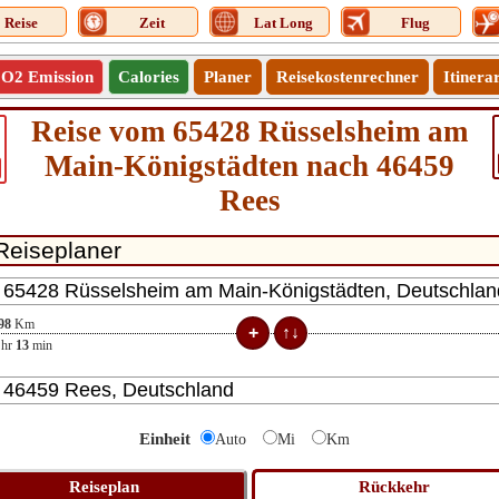
Reise
Zeit
Lat Long
Flug
O2 Emission
Calories
Planer
Reisekostenrechner
Itinera
Reise vom 65428 Rüsselsheim am
Main-Königstädten nach 46459
Rees
98
Km
hr
13
min
Einheit
Auto
Mi
Km