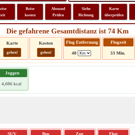
eise
Reise
Abstand
Siehe
Karte
zeit
kosten
Prüfen
Richtung
überprüfen
Die gefahrene Gesamtdistanz ist 74 Km
Flug Entfernung
Flugzeit
Karte
Kosten
gehen!
gehen!
48
33 Min.
Joggen
4,086 kcal
SUV
Bus
Zug
Flug