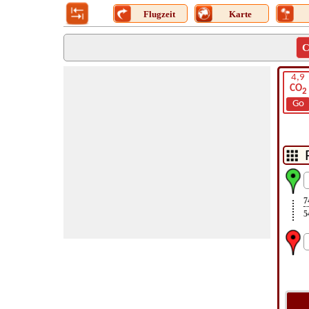
Flugzeit
Karte
C
4,9
CO
2
Go
7
5