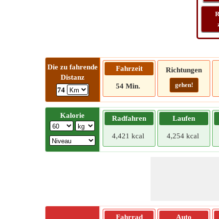
R
Die zu fahrende
Fahrzeit
Richtungen
Distanz
gehen!
54 Min.
74
Kalorie
Radfahren
Laufen
4,421 kcal
4,254 kcal
Fahrrad
Auto