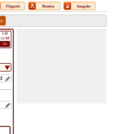
Flugzeit
Routen
Ausgabe
ry
0
H
54
M
Go