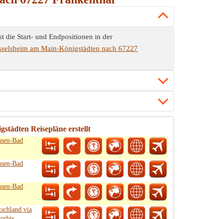
die Start- und Endpositionen in der
sselsheim am Main-Königstädten nach 67227
städten Reisepläne erstellt
usen-Bad
usen-Bad
usen-Bad
schland via
orbis