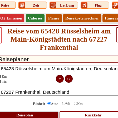
Reise
Zeit
Lat Long
Flug
O2 Emission
Calories
Planer
Reisekostenrechner
Itinera
Reise vom 65428 Rüsselsheim am
Main-Königstädten nach 67227
Frankenthal
4
Km
4
min
Einheit
Auto
Mi
Km