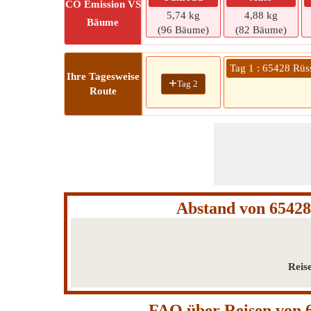
CO
Emission VS
5,74 kg
4,88 kg
Bäume
(96 Bäume)
(82 Bäume)
Tag 1 : 65428 Rüs
Ihre Tagesweise
+
Tag 2
Route
Abstand von 65428
Reis
FAQ über Reisen von 