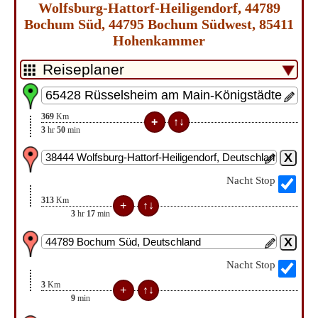
Wolfsburg-Hattorf-Heiligendorf, 44789
Bochum Süd, 44795 Bochum Südwest, 85411
Hohenkammer
369
Km
3
hr
50
min
Nacht Stop
313
Km
3
hr
17
min
Nacht Stop
3
Km
9
min