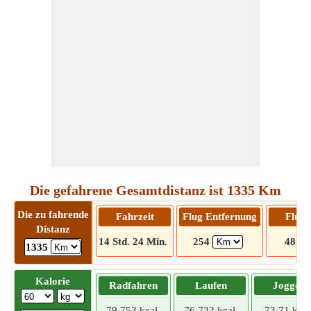
Die gefahrene Gesamtdistanz ist 1335 Km
Die zu fahrende
Fahrzeit
Flug Entfernung
Flugz
Distanz
14 Std. 24 Min.
254
48 Mi
1335
Kalorie
Radfahren
Laufen
Joggen
79,753 kcal
76,732 kcal
73,71 kcal