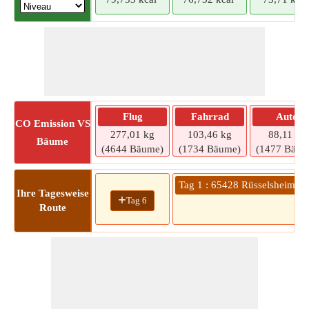
Flug
Fahrrad
Auto
CO
Emission VS
277,01 kg
103,46 kg
88,11 kg
Bäume
(4644 Bäume)
(1734 Bäume)
(1477 Bäum
Tag 1 : 65428 Rüsselsheim a
Ihre Tagesweise
+
Tag 6
Route