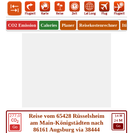
Flugzeit
Karte
Reise
Zeit
Lat Long
Flug
Flugzeit
Ro
CO2 Emission
Calories
Planer
Reisekostenrechner
Itine
Reise vom 65428 Rüsselsheim
277,0
14
H
CO
24
M
am Main-Königstädten nach
2
Go
Go
86161 Augsburg via 38444