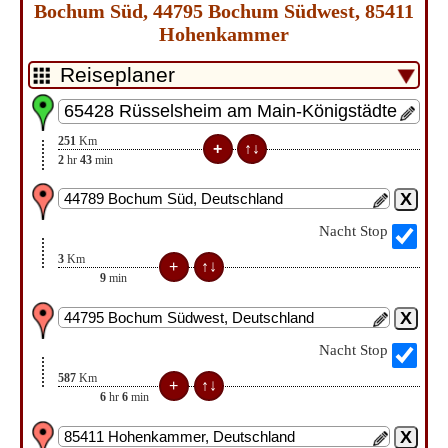
Bochum Süd, 44795 Bochum Südwest, 85411
Hohenkammer
251
Km
2
hr
43
min
Nacht Stop
3
Km
9
min
Nacht Stop
587
Km
6
hr
6
min