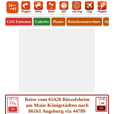
Flugzeit
Karte
Reise
Zeit
Lat Long
Flug
Flugzeit
Ro
CO2 Emission
Calories
Planer
Reisekostenrechner
Itine
Reise vom 65428 Rüsselsheim
187,6
10
H
CO
1
M
am Main-Königstädten nach
2
Go
Go
86161 Augsburg via 44789