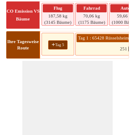
Flug
Fahrrad
Auto
CO
Emission VS
187,58 kg
70,06 kg
59,66 kg
Bäume
(3145 Bäume)
(1175 Bäume)
(1000 Bäum
Tag 1 : 65428 Rüsselsheim 
Ihre Tagesweise
+
Tag 5
Route
251