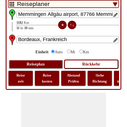
1182
Km
11
hr
39
min
Einheit
Auto
Mi
Km
Reise
Reise
Abstand
Siehe
Kar
zeit
kosten
Prüfen
Richtung
überp