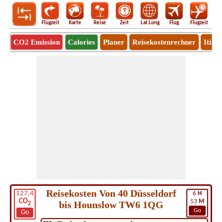
Flugzeit
Karte
Reise
Zeit
Lat Long
Flug
Flugzeit
Ro
CO2 Emission
Calories
Planer
Reisekostenrechner
Itine
Reisekosten Von 40 Düsseldorf
127,4
6
H
CO
53
M
bis Hounslow TW6 1QG
2
Go
Go