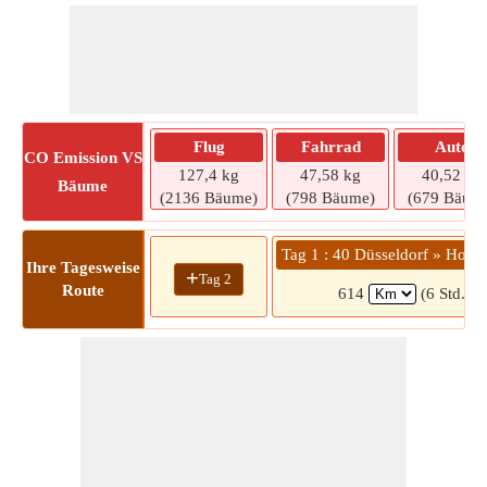
Flug
Fahrrad
Auto
CO
Emission VS
127,4 kg
47,58 kg
40,52 kg
Bäume
(2136 Bäume)
(798 Bäume)
(679 Bäum
Tag 1 : 40 Düsseldorf » Ho
Ihre Tagesweise
+
Tag 2
Route
614
(6 Std. 5