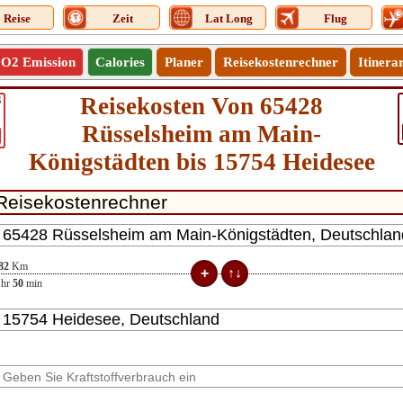
Reise
Zeit
Lat Long
Flug
O2 Emission
Calories
Planer
Reisekostenrechner
Itinera
Reisekosten Von 65428
8
Rüsselsheim am Main-
Königstädten bis 15754 Heidesee
82
Km
hr
50
min