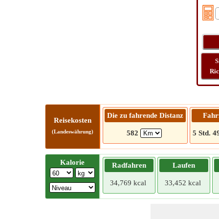
S
Ri
Die zu fahrende Distanz
Fahr
Reisekosten
(Landeswährung)
582
5 Std. 4
Kalorie
Radfahren
Laufen
34,769 kcal
33,452 kcal