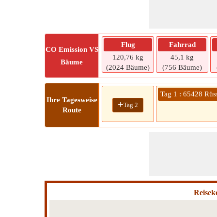
Flug
Fahrrad
CO
Emission VS
120,76 kg
45,1 kg
Bäume
(2024 Bäume)
(756 Bäume)
Tag 1 : 65428 Rüs
Ihre Tagesweise
+
Tag 2
Route
Reisek