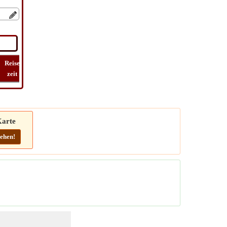
Reise
Lat
Flug
Flug
Route
zeit
Long
Entfernung
zeit
finden
arte
ehen!