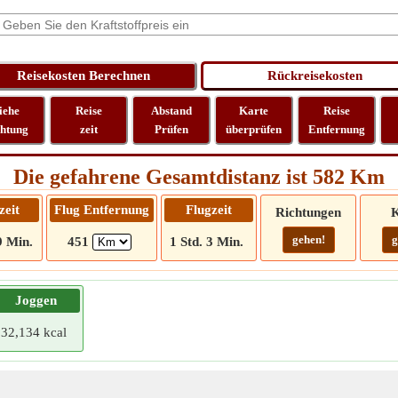
iehe
Reise
Abstand
Karte
Reise
chtung
zeit
Prüfen
überprüfen
Entfernung
Die gefahrene Gesamtdistanz ist 582 Km
zeit
Flug Entfernung
Flugzeit
Richtungen
K
gehen!
g
9 Min.
451
1 Std. 3 Min.
Joggen
32,134 kcal