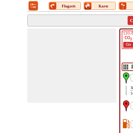
Flugzeit
Karte
C
120,
CO
2
Go
5
5