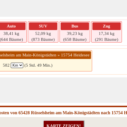
Auto
SUV
Bus
Zug
38,41 kg
52,09 kg
39,23 kg
17,34 kg
(644 Bäume)
(873 Bäume)
(658 Bäume)
(291 Bäume)
selsheim am Main-Königstädten » 15754 Heidesee
582
(5 Std. 49 Min.)
osten von 65428 Rüsselsheim am Main-Königstädten nach 15754 H