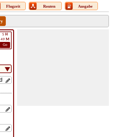
Flugzeit
Routen
Ausgabe
ry
5
H
49
M
Go