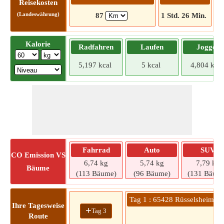
Reisekosten
(Landeswährung)
87
1 Std. 26 Min.
Kalorie
Radfahren
Laufen
Joggen
5,197 kcal
5 kcal
4,804 kcal
Fahrrad
Auto
SUV
CO
Emission VS
6,74 kg
5,74 kg
7,79 kg
Bäume
(113 Bäume)
(96 Bäume)
(131 Bäum
Tag 1 : 65428 Rüsselsheim a
Ihre Tagesweise
+
Tag 3
Route