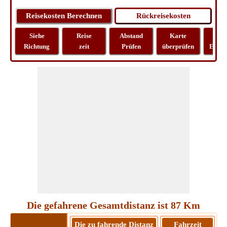
Siehe
Reise
Abstand
Karte
Rei
Richtung
zeit
Prüfen
überprüfen
Entfe
Die gefahrene Gesamtdistanz ist 87 Km
Die zu fahrende Distanz
Fahrzeit