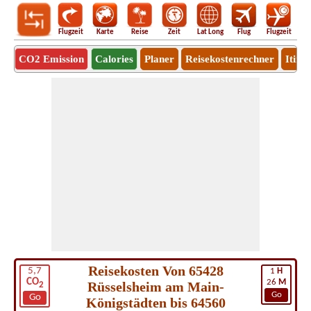
Flugzeit
Karte
Reise
Zeit
Lat Long
Flug
Flugzeit
Ro
CO2 Emission
Calories
Planer
Reisekostenrechner
Itine
Reisekosten Von 65428
5,7
1
H
CO
26
M
Rüsselsheim am Main-
2
Go
Go
Königstädten bis 64560