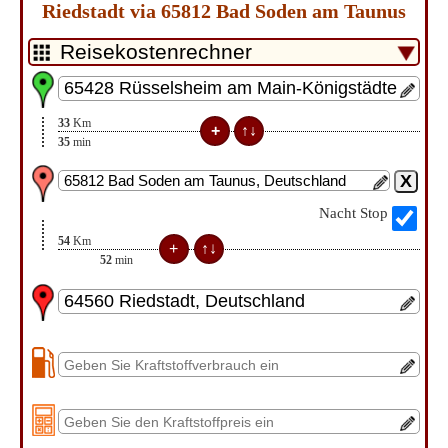
Riedstadt via 65812 Bad Soden am Taunus
33
Km
35
min
Nacht Stop
54
Km
52
min