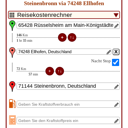
Steinenbronn via 74248 Ellhofen
146
Km
1
hr
35
min
Nacht Stop
72
Km
57
min