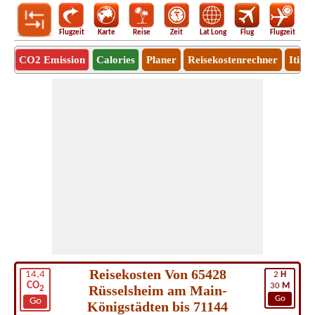
Flugzeit
Karte
Reise
Zeit
Lat Long
Flug
Flugzeit
Ro
CO2 Emission
Calories
Planer
Reisekostenrechner
Itine
Reisekosten Von 65428
14,4
2
H
CO
30
M
Rüsselsheim am Main-
2
Go
Go
Königstädten bis 71144