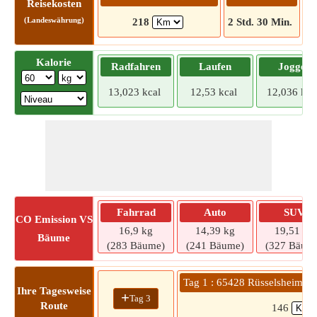
Reisekosten
(Landeswährung)
218
2 Std. 30 Min.
Kalorie
Radfahren
Laufen
Joggen
13,023 kcal
12,53 kcal
12,036 kca
Fahrrad
Auto
SUV
CO
Emission VS
16,9 kg
14,39 kg
19,51 kg
Bäume
(283 Bäume)
(241 Bäume)
(327 Bäum
Tag 1 : 65428 Rüsselsheim a
Ihre Tagesweise
+
Tag 3
Route
146