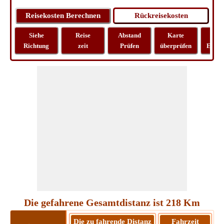
Siehe
Reise
Abstand
Karte
Rei
Richtung
zeit
Prüfen
überprüfen
Entfe
Die gefahrene Gesamtdistanz ist 218 Km
Die zu fahrende Distanz
Fahrzeit