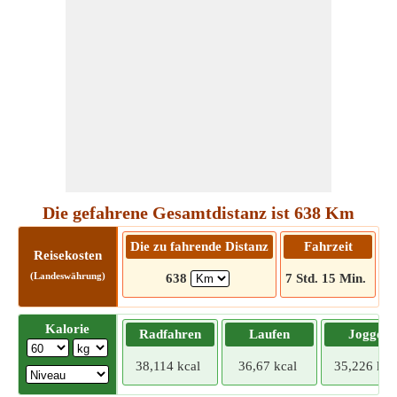
Die gefahrene Gesamtdistanz ist 638 Km
Die zu fahrende Distanz
Fahrzeit
F
Reisekosten
(Landeswährung)
638
7 Std. 15 Min.
Kalorie
Radfahren
Laufen
Joggen
38,114 kcal
36,67 kcal
35,226 kca