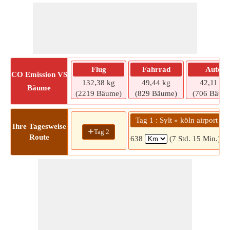
Flug
Fahrrad
Auto
CO
Emission VS
132,38 kg
49,44 kg
42,11 kg
Bäume
(2219 Bäume)
(829 Bäume)
(706 Bäum
Tag 1 : Sylt » köln airport
Ihre Tagesweise
+
Tag 2
Route
638
(7 Std. 15 Min.)