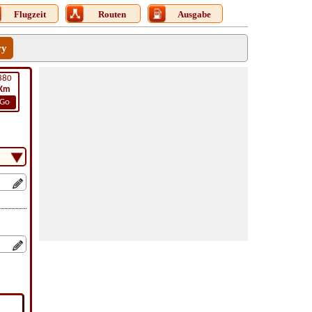
Flugzeit
Routen
Ausgabe
ry
880
Km
Go