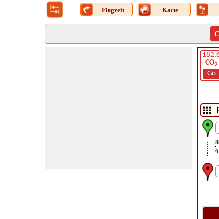
Flugzeit
Karte
C
182,
CO
2
Go
8
9