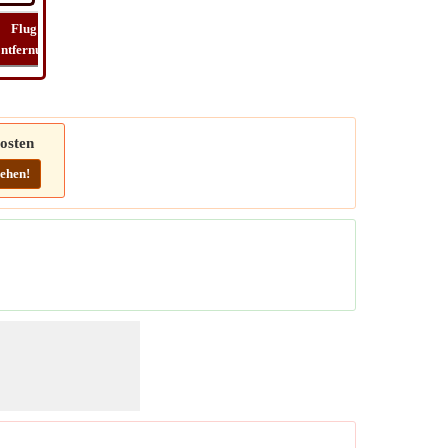
Flug
Flug
Route
Reise
ntfernung
zeit
finden
kosten
osten
ehen!