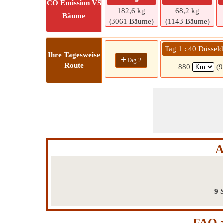
CO
Emission VS
182,6 kg
68,2 kg
Bäume
(3061 Bäume)
(1143 Bäume)
Tag 1 : 40 Düsseld
Ihre Tagesweise
+
Tag 2
Route
880
(9
A
9 
FAQ z