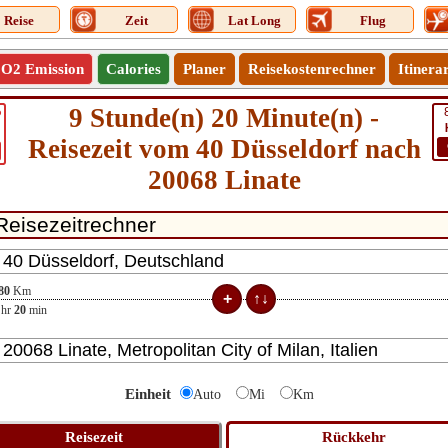
Reise
Zeit
Lat Long
Flug
O2 Emission
Calories
Planer
Reisekostenrechner
Itinera
9 Stunde(n) 20 Minute(n) -
6
Reisezeit vom 40 Düsseldorf nach
20068 Linate
80
Km
hr
20
min
Einheit
Auto
Mi
Km