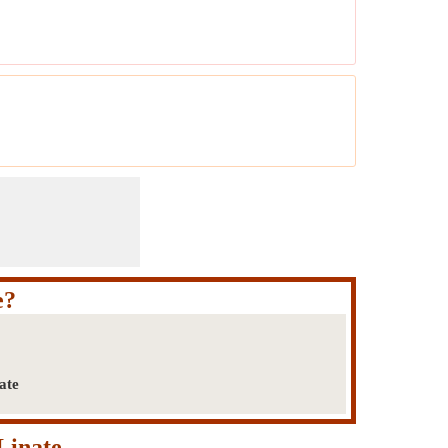
e?
ate
Linate