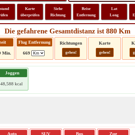
stand
Karte
Siehe
Reise
Lat
rüfen
überprüfen
Richtung
Entfernung
Long
E
Die gefahrene Gesamtdistanz ist 880 Km
zeit
Flug Entfernung
Richtungen
Karte
K
gehen!
gehen!
g
9 Min.
669
Joggen
48,588 kcal
Auto
SUV
Bus
Zug