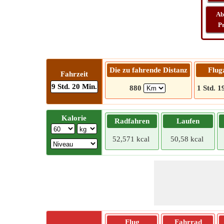
Ab
P
Die zu fahrende Distanz
Flug
Fahrzeit
9 Std. 20 Min.
880
1 Std. 1
Kalorie
Radfahren
Laufen
52,571 kcal
50,58 kcal
Flug
Fahrrad