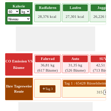
Kalorie
Radfahren
Laufen
Joggen
28,376 kcal
27,301 kcal
26,226 kca
Fahrrad
Auto
SUV
CO
Emission VS
36,81 kg
31,35 kg
42,51 kg
Bäume
(617 Bäume)
(526 Bäume)
(713 Bäum
Tag 1 : 65428 Rüsselsheim a
Ihre Tagesweise
+
Tag 3
Route
315