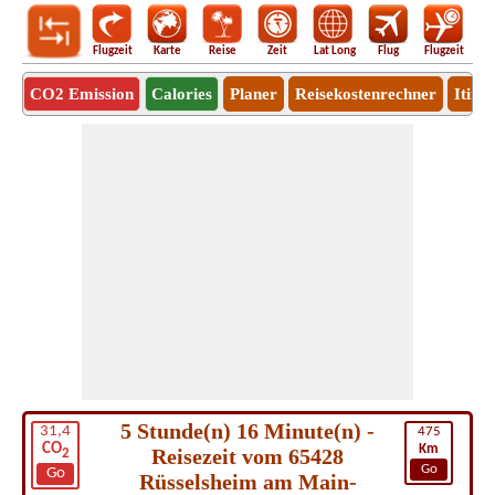
Flugzeit
Karte
Reise
Zeit
Lat Long
Flug
Flugzeit
Ro
CO2 Emission
Calories
Planer
Reisekostenrechner
Itine
5 Stunde(n) 16 Minute(n) -
31,4
475
CO
Km
Reisezeit vom 65428
2
Go
Go
Rüsselsheim am Main-