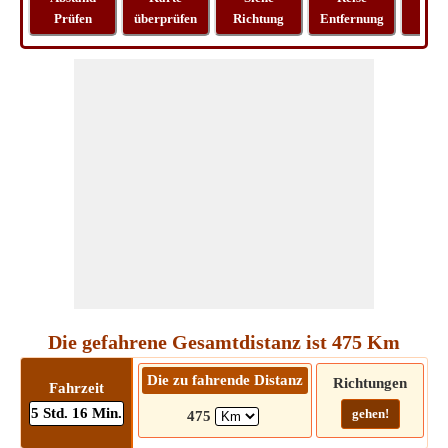
Prüfen
überprüfen
Richtung
Entfernung
Lo
Die gefahrene Gesamtdistanz ist 475 Km
Die zu fahrende Distanz
Richtungen
Fahrzeit
5 Std. 16 Min.
gehen!
475