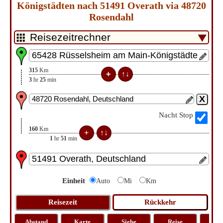
Königstädten nach 51491 Overath via 48720
Rosendahl
315
Km
3
hr
25
min
Nacht Stop
160
Km
1
hr
51
min
Einheit
Auto
Mi
Km
Abstand
Karte
Siehe
Reise
La