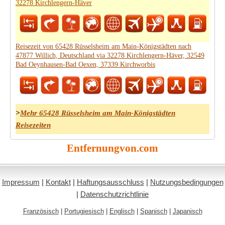
32278 Kirchlengern-Häver
Reisezeit von 65428 Rüsselsheim am Main-Königstädten nach
47877 Willich, Deutschland via 32278 Kirchlengern-Häver, 32549
Bad Oeynhausen-Bad Oexen, 37339 Kirchworbis
>
Mehr 65428 Rüsselsheim am Main-Königstädten
Reisezeiten
Entfernungvon.com
Impressum
|
Kontakt
|
Haftungsausschluss
|
Nutzungsbedingungen
|
Datenschutzrichtlinie
Französisch
|
Portugiesisch
|
Englisch
|
Spanisch
|
Japanisch