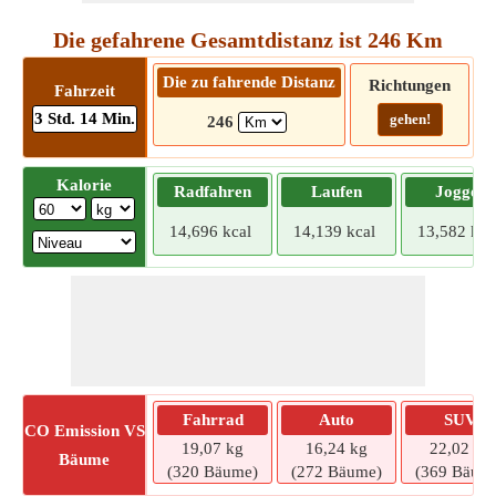
Die gefahrene Gesamtdistanz ist 246 Km
Die zu fahrende Distanz
Richtungen
Fahrzeit
3 Std. 14 Min.
gehen!
246
Kalorie
Radfahren
Laufen
Joggen
14,696 kcal
14,139 kcal
13,582 kca
Fahrrad
Auto
SUV
CO
Emission VS
19,07 kg
16,24 kg
22,02 kg
Bäume
(320 Bäume)
(272 Bäume)
(369 Bäum