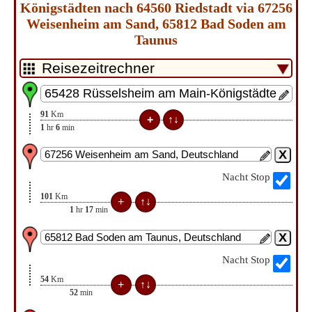
Königstädten nach 64560 Riedstadt via 67256
Weisenheim am Sand, 65812 Bad Soden am
Taunus
91
Km
1
hr
6
min
Nacht Stop
101
Km
1
hr
17
min
Nacht Stop
54
Km
52
min