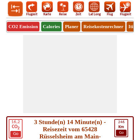
Flugzeit
Karte
Reise
Zeit
Lat Long
Flug
Flugzeit
Ro
CO2 Emission
Calories
Planer
Reisekostenrechner
Itine
3 Stunde(n) 14 Minute(n) -
16,2
246
CO
Km
Reisezeit vom 65428
2
Go
Go
Rüsselsheim am Main-