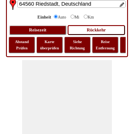
Einheit
Auto
Mi
Km
Abstand
Karte
Siehe
Reise
La
Prüfen
überprüfen
Richtung
Entfernung
Lo