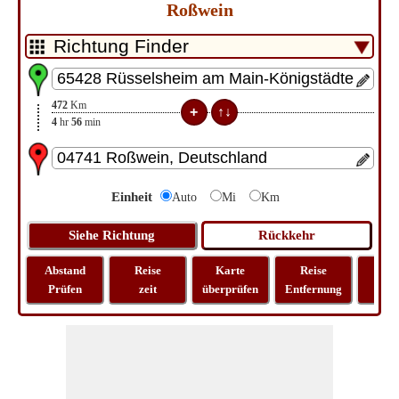
Roßwein
472
Km
4
hr
56
min
Einheit
Auto
Mi
Km
Abstand
Reise
Karte
Reise
La
Prüfen
zeit
überprüfen
Entfernung
Lo