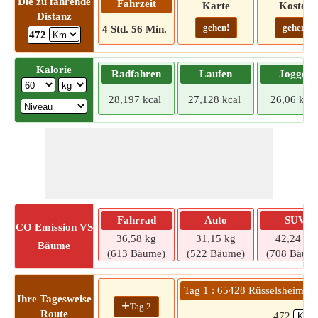
Die zu fahrende
Fahrzeit
Karte
Kosten
Distanz
gehen!
gehen!
4 Std. 56 Min.
472
Kalorie
Radfahren
Laufen
Joggen
28,197 kcal
27,128 kcal
26,06 kcal
Fahrrad
Auto
SUV
CO
Emission VS
36,58 kg
31,15 kg
42,24 kg
Bäume
(613 Bäume)
(522 Bäume)
(708 Bäum
Tag 1 : 65428 Rüsselsheim a
Ihre Tagesweise
+
Tag 2
Route
472