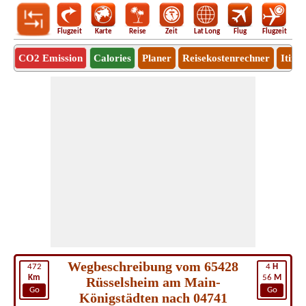
Flugzeit
Karte
Reise
Zeit
Lat Long
Flug
Flugzeit
Ro
CO2 Emission
Calories
Planer
Reisekostenrechner
Itine
Wegbeschreibung vom 65428
472
4
H
Km
56
M
Rüsselsheim am Main-
Go
Go
Königstädten nach 04741