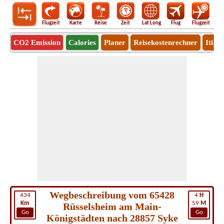
Flugzeit
Karte
Reise
Zeit
Lat Long
Flug
Flugzeit
Ro
CO2 Emission
Calories
Planer
Reisekostenrechner
Itine
Wegbeschreibung vom 65428
434
4
H
Km
59
M
Rüsselsheim am Main-
Go
Go
Königstädten nach 28857 Syke