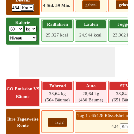
Distanz
gehen!
gehen!
4 Std. 59 Min.
434
Kalorie
Radfahren
Laufen
Joggen
25,927 kcal
24,944 kcal
23,962 kca
Fahrrad
Auto
SUV
CO
Emission VS
33,64 kg
28,64 kg
38,84 kg
Bäume
(564 Bäume)
(480 Bäume)
(651 Bäum
Tag 1 : 65428 Rüsselsheim a
Ihre Tagesweise
+
Tag 2
Route
434