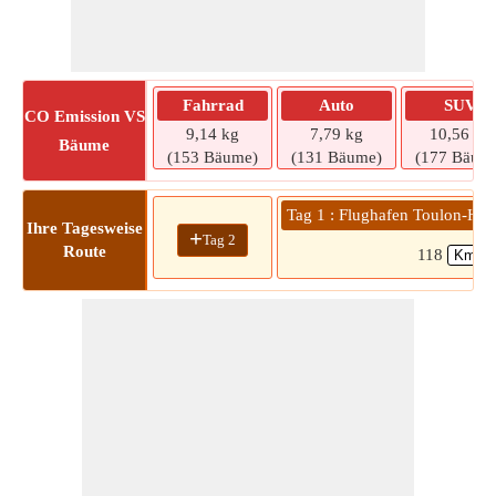
Fahrrad
Auto
SUV
CO
Emission VS
9,14 kg
7,79 kg
10,56 kg
Bäume
(153 Bäume)
(131 Bäume)
(177 Bäum
Tag 1 : Flughafen Toulon-Hyè
Ihre Tagesweise
+
Tag 2
Route
118