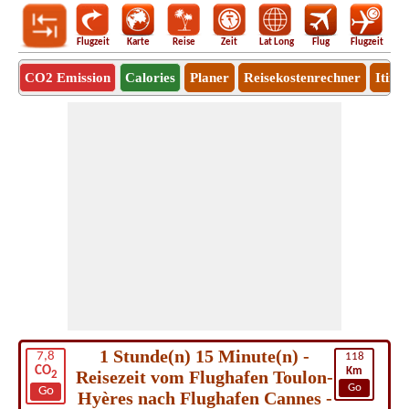
Flugzeit
Karte
Reise
Zeit
Lat Long
Flug
Flugzeit
Ro
CO2 Emission
Calories
Planer
Reisekostenrechner
Itine
1 Stunde(n) 15 Minute(n) -
7,8
118
CO
Km
Reisezeit vom Flughafen Toulon-
2
Go
Go
Hyères nach Flughafen Cannes -