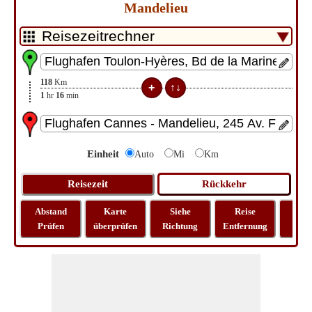
Mandelieu
118
Km
1
hr
16
min
Einheit
Auto
Mi
Km
Abstand
Karte
Siehe
Reise
La
Prüfen
überprüfen
Richtung
Entfernung
Lo