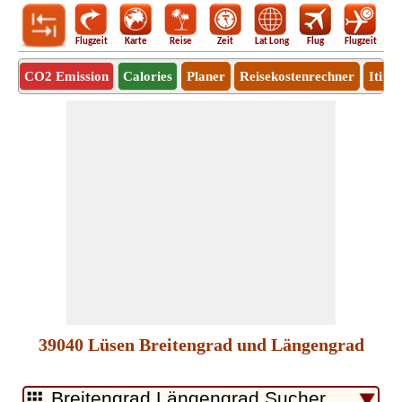
Flugzeit
Karte
Reise
Zeit
Lat Long
Flug
Flugzeit
Ro
CO2 Emission
Calories
Planer
Reisekostenrechner
Itine
39040 Lüsen Breitengrad und Längengrad