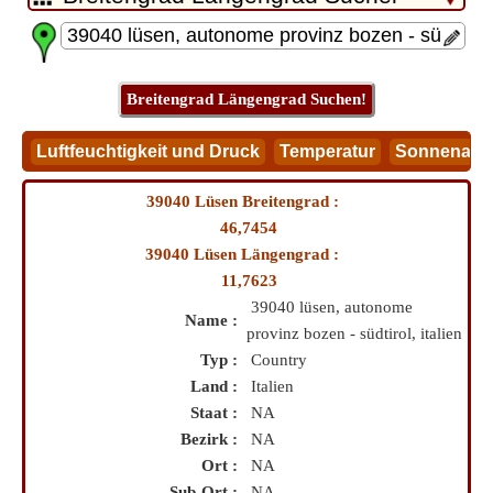
39040 Lüsen Breitengrad :
46,7454
39040 Lüsen Längengrad :
11,7623
39040 lüsen, autonome
Name :
provinz bozen - südtirol, italien
Typ :
Country
Land :
Italien
Staat :
NA
Bezirk :
NA
Ort :
NA
Sub-Ort :
NA