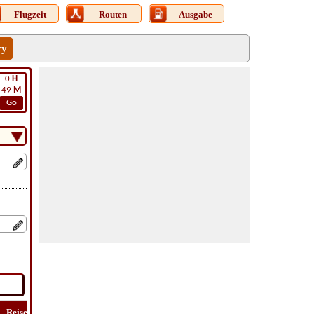
Flugzeit
Routen
Ausgabe
ry
0
H
49
M
Go
Reise
Lat
Flug
Flug
Reise