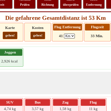
zeit
Prüfen
Richtung
überprüfen
Entfernung
Die gefahrene Gesamtdistanz ist 53 Km
Flug Entfernung
Flugzeit
Karte
Kosten
gehen!
gehen!
41
33 Min.
Joggen
2,926 kcal
SUV
Bus
Zug
Flug
4,74 kg
3,57 kg
1,58 kg
11 kg