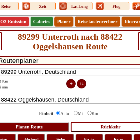
Reise
Zeit
Lat Long
Flug
O2 Emission
Calories
Planer
Reisekostenrechner
Itinera
89299 Unterroth nach 88422
Oggelshausen Route
3
Km
9
min
Einheit
Auto
Mi
Km
eise
Abstand
Siehe
Karte
Reise