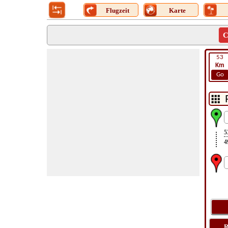
Flugzeit
Karte
C
53
Km
Go
5
4
R