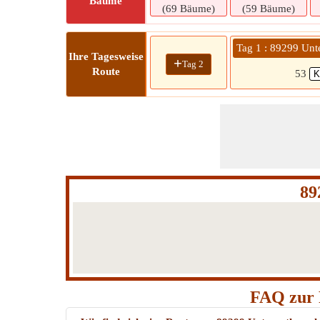
Bäume
(69 Bäume)
(59 Bäume)
Tag 1 : 89299 Unt
Ihre Tagesweise
+
Tag 2
Route
53
89
FAQ zur 