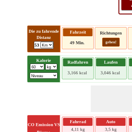
Die zu fahrende
Fahrzeit
Richtungen
Distanz
gehen!
49 Min.
53
Kalorie
Radfahren
Laufen
3,166 kcal
3,046 kcal
Fahrrad
Auto
CO
Emission VS
4,11 kg
3,5 kg