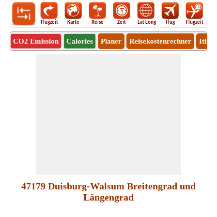
Flugzeit
Karte
Reise
Zeit
Lat Long
Flug
Flugzeit
Ro
CO2 Emission
Calories
Planer
Reisekostenrechner
Itine
47179 Duisburg-Walsum Breitengrad und
Längengrad