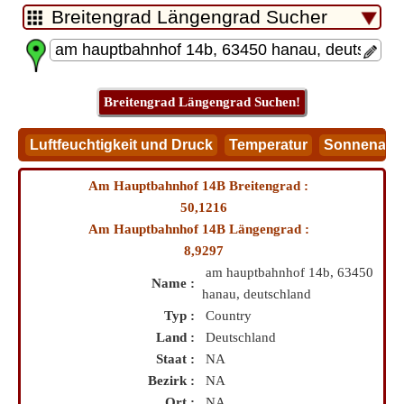
Am Hauptbahnhof 14B Breitengrad :
50,1216
Am Hauptbahnhof 14B Längengrad :
8,9297
am hauptbahnhof 14b, 63450
Name :
hanau, deutschland
Typ :
Country
Land :
Deutschland
Staat :
NA
Bezirk :
NA
Ort :
NA