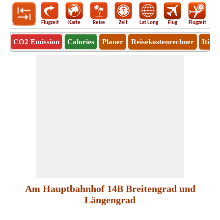
Flugzeit
Karte
Reise
Zeit
Lat Long
Flug
Flugzeit
Ro
CO2 Emission
Calories
Planer
Reisekostenrechner
Itine
Am Hauptbahnhof 14B Breitengrad und
Längengrad