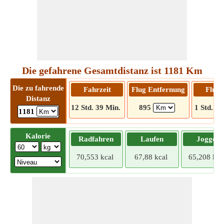
Die gefahrene Gesamtdistanz ist 1181 Km
Die zu fahrende
Fahrzeit
Flug Entfernung
Flugz
Distanz
12 Std. 39 Min.
895
1 Std. 36
1181
Kalorie
Radfahren
Laufen
Joggen
70,553 kcal
67,88 kcal
65,208 kca