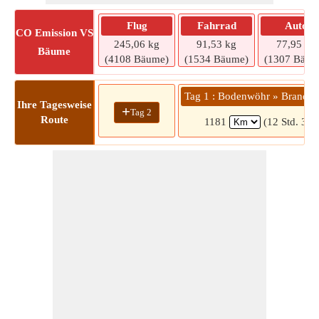
Flug
Fahrrad
Auto
CO
Emission VS
245,06 kg
91,53 kg
77,95 kg
Bäume
(4108 Bäume)
(1534 Bäume)
(1307 Bäum
Tag 1 : Bodenwöhr » Brandon
Ihre Tagesweise
+
Tag 2
Route
1181
(12 Std. 39 