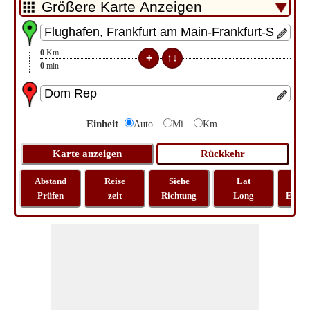
0
Km
0
min
Einheit
Auto
Mi
Km
Abstand
Reise
Siehe
Lat
Rei
Prüfen
zeit
Richtung
Long
Entfe