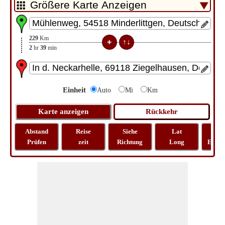
229
Km
2
hr
39
min
Einheit
Auto
Mi
Km
Abstand
Reise
Siehe
Lat
Rei
Prüfen
zeit
Richtung
Long
Entfe