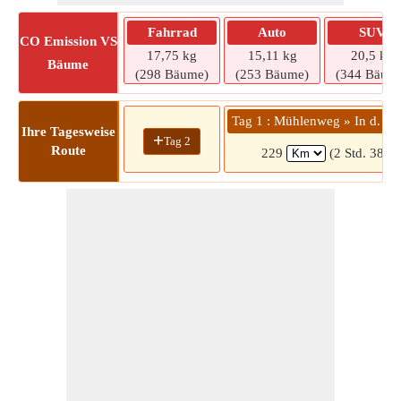
Fahrrad
Auto
SUV
CO
Emission VS
17,75 kg
15,11 kg
20,5 kg
Bäume
(298 Bäume)
(253 Bäume)
(344 Bäum
Tag 1 : Mühlenweg » In d. Ne
Ihre Tagesweise
+
Tag 2
Route
229
(2 Std. 38 Mi