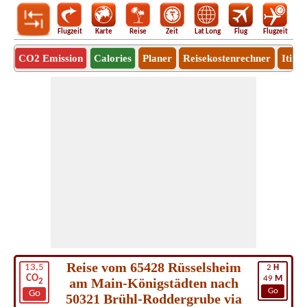
Flugzeit
Karte
Reise
Zeit
Lat Long
Flug
Flugzeit
Ro
CO2 Emission
Calories
Planer
Reisekostenrechner
Itine
Reise vom 65428 Rüsselsheim
13,5
2
H
CO
49
M
am Main-Königstädten nach
2
Go
Go
50321 Brühl-Roddergrube via