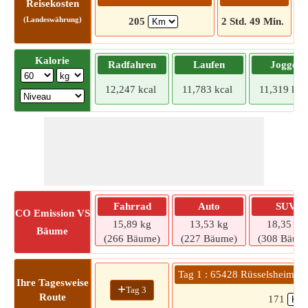
Reisekosten
(Landeswährung)
205
2 Std. 49 Min.
Kalorie
Radfahren
Laufen
Joggen
12,247 kcal
11,783 kcal
11,319 kca
Fahrrad
Auto
SUV
CO
Emission VS
15,89 kg
13,53 kg
18,35 kg
Bäume
(266 Bäume)
(227 Bäume)
(308 Bäum
Tag 1 : 65428 Rüsselsheim a
Ihre Tagesweise
+
Tag 3
Route
171