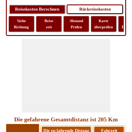
Siehe
Reise
Abstand
Karte
Rei
Richtung
zeit
Prüfen
überprüfen
Entfe
Die gefahrene Gesamtdistanz ist 205 Km
Die zu fahrende Distanz
Fahrzeit