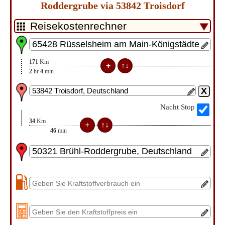
Roddergrube via 53842 Troisdorf
171
Km
2
hr
4
min
Nacht Stop
34
Km
46
min