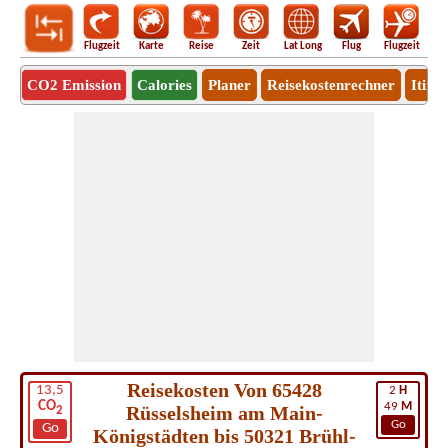
Flugzeit
Karte
Reise
Zeit
Lat Long
Flug
Flugzeit
Ro
CO2 Emission
Calories
Planer
Reisekostenrechner
Itine
Reisekosten Von 65428
13,5
2
H
CO
49
M
Rüsselsheim am Main-
2
Go
Go
Königstädten bis 50321 Brühl-