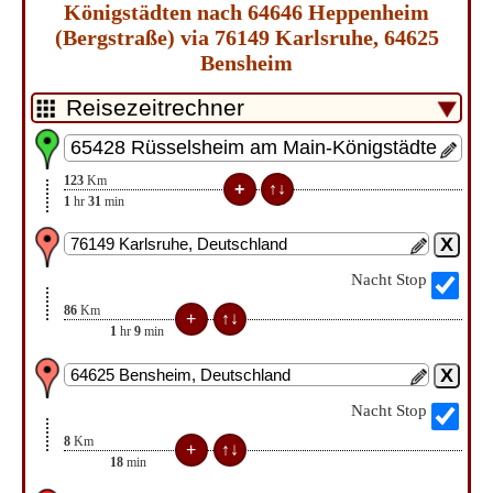
Königstädten nach 64646 Heppenheim
(Bergstraße) via 76149 Karlsruhe, 64625
Bensheim
123
Km
1
hr
31
min
Nacht Stop
86
Km
1
hr
9
min
Nacht Stop
8
Km
18
min