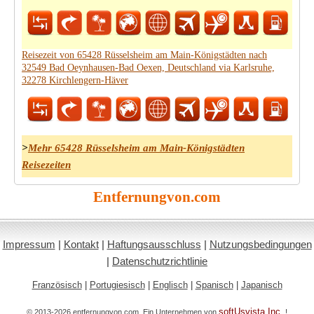
Reisezeit von 65428 Rüsselsheim am Main-Königstädten nach
32549 Bad Oeynhausen-Bad Oexen, Deutschland via Karlsruhe,
32278 Kirchlengern-Häver
>
Mehr 65428 Rüsselsheim am Main-Königstädten
Reisezeiten
Entfernungvon.com
Impressum
|
Kontakt
|
Haftungsausschluss
|
Nutzungsbedingungen
|
Datenschutzrichtlinie
Französisch
|
Portugiesisch
|
Englisch
|
Spanisch
|
Japanisch
softUsvista Inc.
© 2013-2026 entfernungvon.com. Ein Unternehmen von
!