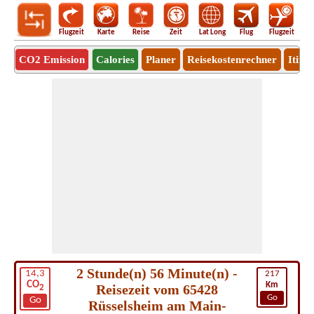
Flugzeit
Karte
Reise
Zeit
Lat Long
Flug
Flugzeit
Ro
CO2 Emission
Calories
Planer
Reisekostenrechner
Itine
2 Stunde(n) 56 Minute(n) -
14,3
217
CO
Km
Reisezeit vom 65428
2
Go
Go
Rüsselsheim am Main-