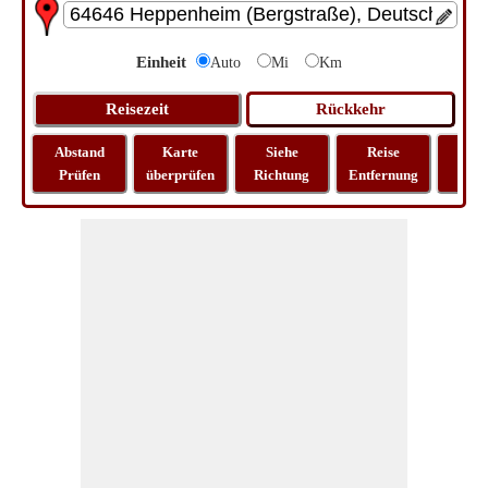
Einheit
Auto
Mi
Km
Abstand
Karte
Siehe
Reise
La
Prüfen
überprüfen
Richtung
Entfernung
Lo