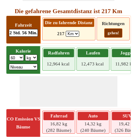
Die gefahrene Gesamtdistanz ist 217 Km
Die zu fahrende Distanz
Richtungen
Fahrzeit
2 Std. 56 Min.
gehen!
217
Kalorie
Radfahren
Laufen
Joggen
12,964 kcal
12,473 kcal
11,982 kca
Fahrrad
Auto
SUV
CO
Emission VS
16,82 kg
14,32 kg
19,42 kg
Bäume
(282 Bäume)
(240 Bäume)
(326 Bäum