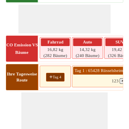
Fahrrad
Auto
SUV
CO
Emission VS
16,82 kg
14,32 kg
19,42 kg
Bäume
(282 Bäume)
(240 Bäume)
(326 Bäum
Tag 1 : 65428 Rüsselsheim a
Ihre Tagesweise
+
Tag 4
Route
123