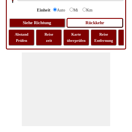
Einheit
Auto
Mi
Km
Abstand
Reise
Karte
Reise
La
Prüfen
zeit
überprüfen
Entfernung
Lo