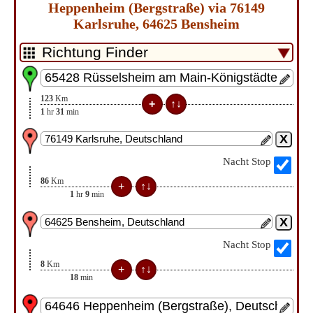
Heppenheim (Bergstraße) via 76149
Karlsruhe, 64625 Bensheim
123
Km
1
hr
31
min
Nacht Stop
86
Km
1
hr
9
min
Nacht Stop
8
Km
18
min