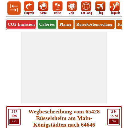
Flugzeit
Karte
Reise
Zeit
Lat Long
Flug
Flugzeit
Ro
CO2 Emission
Calories
Planer
Reisekostenrechner
Itine
Wegbeschreibung vom 65428
217
2
H
Km
56
M
Rüsselsheim am Main-
Go
Go
Königstädten nach 64646