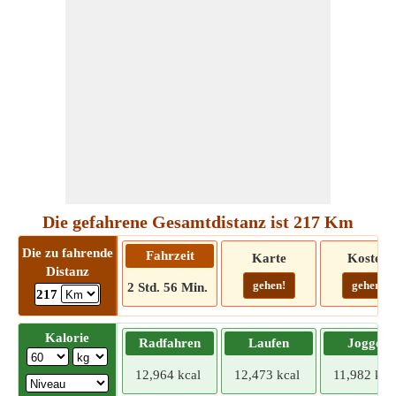
Die gefahrene Gesamtdistanz ist 217 Km
Die zu fahrende
Fahrzeit
Karte
Kosten
Distanz
gehen!
gehen!
2 Std. 56 Min.
217
Kalorie
Radfahren
Laufen
Joggen
12,964 kcal
12,473 kcal
11,982 kca