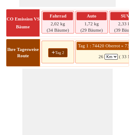
Fahrrad
Auto
SUV
CO
Emission VS
2,02 kg
1,72 kg
2,33 kg
Bäume
(34 Bäume)
(29 Bäume)
(39 Bäume
Tag 1 : 74420 Oberrot » 736
Ihre Tagesweise
+
Tag 2
Route
26
( 33 Min