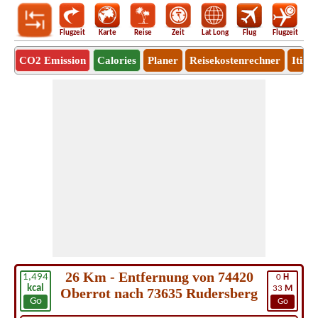
Flugzeit
Karte
Reise
Zeit
Lat Long
Flug
Flugzeit
Ro
CO2 Emission
Calories
Planer
Reisekostenrechner
Itine
26 Km - Entfernung von 74420
1,494
0
H
kcal
33
M
Oberrot nach 73635 Rudersberg
Go
Go