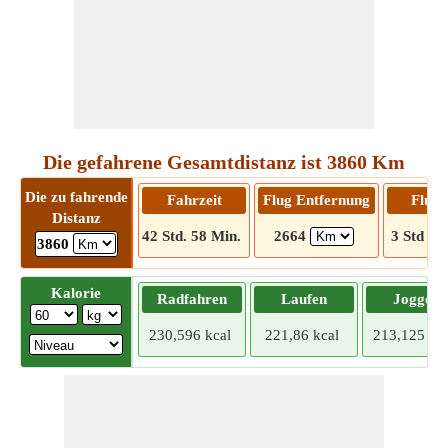
Die gefahrene Gesamtdistanz ist 3860 Km
Die zu fahrende
Fahrzeit
Flug Entfernung
Flugz
Distanz
42 Std. 58 Min.
2664
3 Std 48
3860
Kalorie
Radfahren
Laufen
Joggen
230,596 kcal
221,86 kcal
213,125 kca