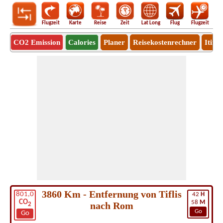
Flugzeit
Karte
Reise
Zeit
Lat Long
Flug
Flugzeit
Ro
CO2 Emission
Calories
Planer
Reisekostenrechner
Itine
3860 Km - Entfernung von Tiflis
801,0
42
H
CO
58
M
nach Rom
2
Go
Go