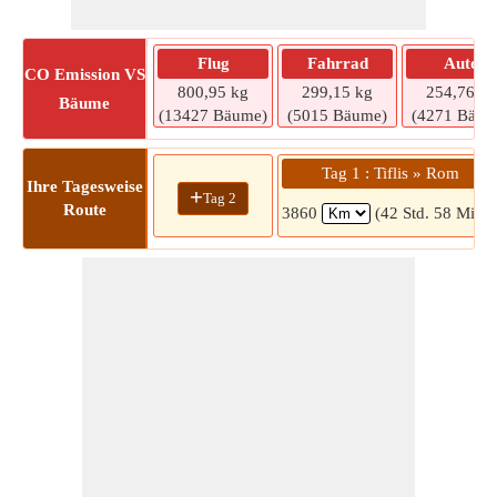
Flug
Fahrrad
Auto
CO
Emission VS
800,95 kg
299,15 kg
254,76 kg
Bäume
(13427 Bäume)
(5015 Bäume)
(4271 Bäum
Tag 1 : Tiflis » Rom
Ihre Tagesweise
+
Tag 2
Route
3860
(42 Std. 58 Min.)