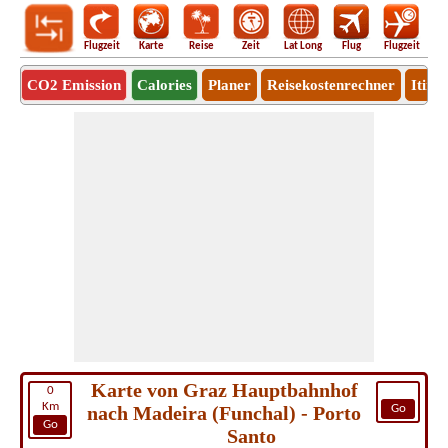
Flugzeit
Karte
Reise
Zeit
Lat Long
Flug
Flugzeit
Ro
CO2 Emission
Calories
Planer
Reisekostenrechner
Itine
Karte von Graz Hauptbahnhof
0
Km
nach Madeira (Funchal) - Porto
Go
Go
Santo