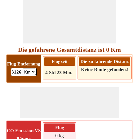
Die gefahrene Gesamtdistanz ist 0 Km
Flugzeit
Die zu fahrende Distanz
Flug Entfernung
Keine Route gefunden.!
3126
4 Std 23 Min.
Flug
CO
Emission VS
0 kg
Bäume