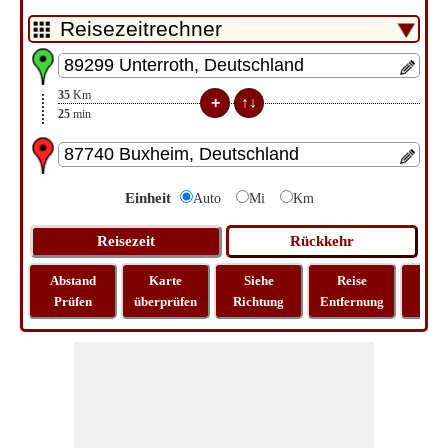
35
Km
25
min
Einheit
Auto
Mi
Km
Abstand
Karte
Siehe
Reise
La
Prüfen
überprüfen
Richtung
Entfernung
Lo