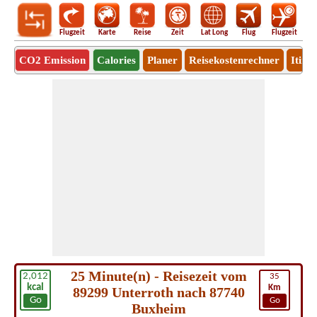
Flugzeit
Karte
Reise
Zeit
Lat Long
Flug
Flugzeit
Ro
CO2 Emission
Calories
Planer
Reisekostenrechner
Itine
25 Minute(n) - Reisezeit vom
2,012
35
kcal
Km
89299 Unterroth nach 87740
Go
Go
Buxheim