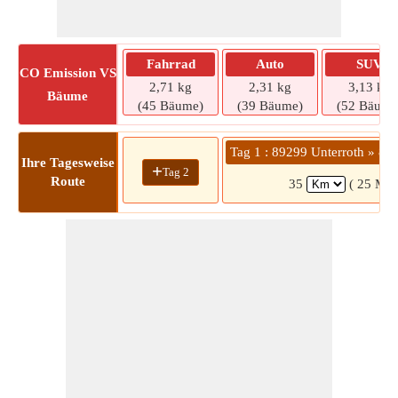
Fahrrad
Auto
SUV
CO
Emission VS
2,71 kg
2,31 kg
3,13 kg
Bäume
(45 Bäume)
(39 Bäume)
(52 Bäume
Tag 1 : 89299 Unterroth » 8
Ihre Tagesweise
+
Tag 2
Route
35
( 25 Min