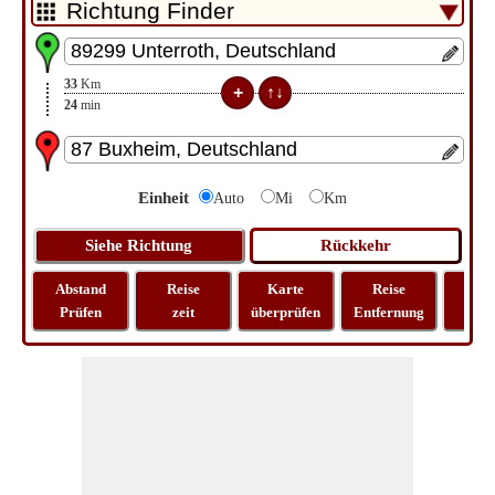
33
Km
24
min
Einheit
Auto
Mi
Km
Abstand
Reise
Karte
Reise
La
Prüfen
zeit
überprüfen
Entfernung
Lo