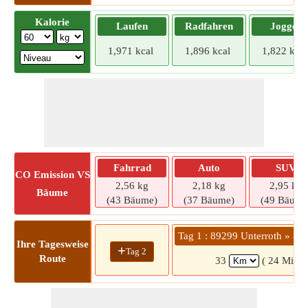
Kalorie
Laufen
Radfahren
Joggen
1,971 kcal
1,896 kcal
1,822 kcal
Fahrrad
Auto
SUV
CO
Emission VS
2,56 kg
2,18 kg
2,95 kg
Bäume
(43 Bäume)
(37 Bäume)
(49 Bäume
Tag 1 : 89299 Unterroth » 8
Ihre Tagesweise
+
Tag 2
Route
33
( 24 Min.)