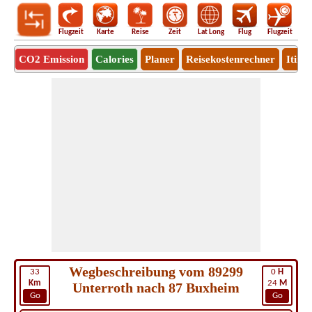
Flugzeit
Karte
Reise
Zeit
Lat Long
Flug
Flugzeit
Ro
CO2 Emission
Calories
Planer
Reisekostenrechner
Itine
Wegbeschreibung vom 89299
33
0
H
Km
24
M
Unterroth nach 87 Buxheim
Go
Go