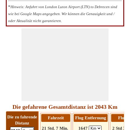
*
Hinweis: Anfahrt von London Luton Airport (LTN) to Debrecen sind
wie bei Google Maps angegeben. Wir können die Genauigkeit und /
oder Aktualität nicht garantieren.
Die gefahrene Gesamtdistanz ist 2043 Km
Die zu fahrende
Fahrzeit
Flug Entfernung
Flugze
Distanz
21 Std. 7 Min.
1647
2 Std 32 