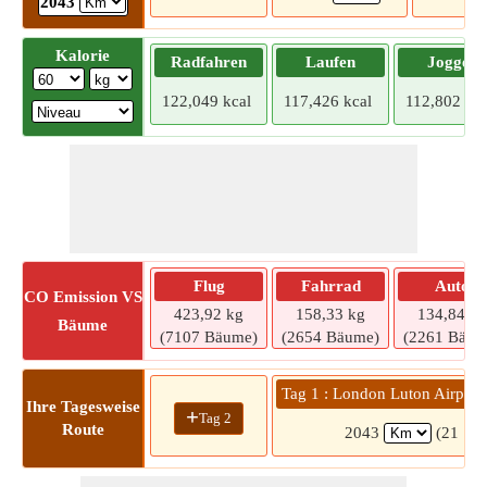
2043
Kalorie
Radfahren
Laufen
Joggen
122,049 kcal
117,426 kcal
112,802 kca
Flug
Fahrrad
Auto
CO
Emission VS
423,92 kg
158,33 kg
134,84 kg
Bäume
(7107 Bäume)
(2654 Bäume)
(2261 Bäum
Tag 1 : London Luton Airport
Ihre Tagesweise
+
Tag 2
Route
2043
(21 Std