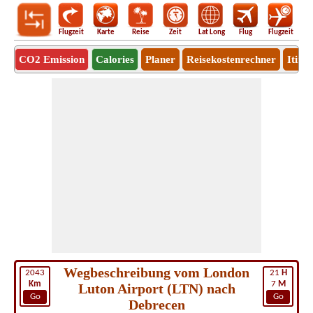
Flugzeit
Karte
Reise
Zeit
Lat Long
Flug
Flugzeit
Ro
CO2 Emission
Calories
Planer
Reisekostenrechner
Itine
Wegbeschreibung vom London
2043
21
H
Km
7
M
Luton Airport (LTN) nach
Go
Go
Debrecen