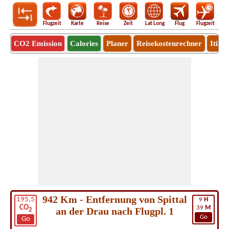
Flugzeit
Karte
Reise
Zeit
Lat Long
Flug
Flugzeit
Ro
CO2 Emission
Calories
Planer
Reisekostenrechner
Itine
942 Km - Entfernung von Spittal
195,5
9
H
CO
39
M
an der Drau nach Flugpl. 1
2
Go
Go