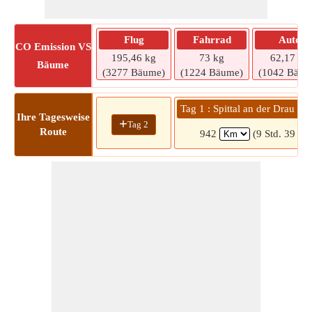
Flug
Fahrrad
Auto
CO
Emission VS
195,46 kg
73 kg
62,17 kg
Bäume
(3277 Bäume)
(1224 Bäume)
(1042 Bäum
Tag 1 : Spittal an der Drau » F
Ihre Tagesweise
+
Tag 2
Route
942
(9 Std. 39 Mi